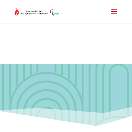
Drücken Sie Alt+M um das Hauptmenü zu öffnen oder Escape um e