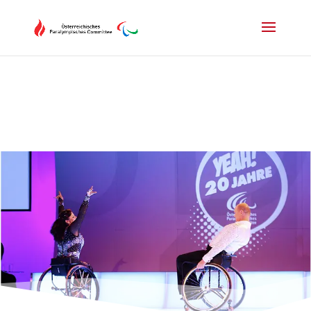
Drücken Sie Alt+M um das Hauptmenü zu öffnen oder Escape um e