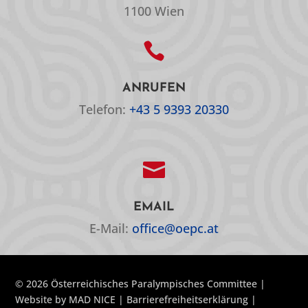
1100 Wien

ANRUFEN
Telefon:
+43 5 9393 20330

EMAIL
E-Mail:
office@oepc.at
© 2026 Österreichisches Paralympisches Committee |
Website by
MAD NICE
|
Barrierefreiheitserklärung
|