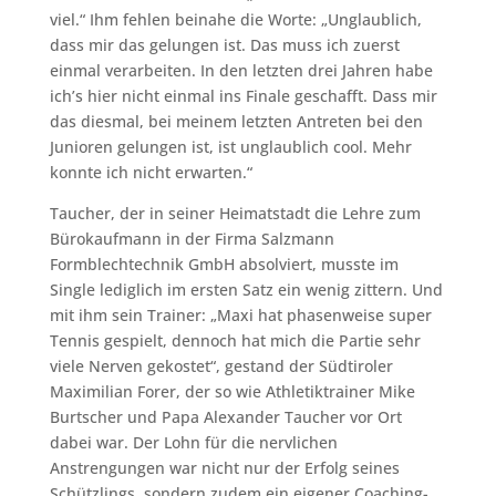
viel.“ Ihm fehlen beinahe die Worte: „Unglaublich,
dass mir das gelungen ist. Das muss ich zuerst
einmal verarbeiten. In den letzten drei Jahren habe
ich’s hier nicht einmal ins Finale geschafft. Dass mir
das diesmal, bei meinem letzten Antreten bei den
Junioren gelungen ist, ist unglaublich cool. Mehr
konnte ich nicht erwarten.“
Taucher, der in seiner Heimatstadt die Lehre zum
Bürokaufmann in der Firma Salzmann
Formblechtechnik GmbH absolviert, musste im
Single lediglich im ersten Satz ein wenig zittern. Und
mit ihm sein Trainer: „Maxi hat phasenweise super
Tennis gespielt, dennoch hat mich die Partie sehr
viele Nerven gekostet“, gestand der Südtiroler
Maximilian Forer, der so wie Athletiktrainer Mike
Burtscher und Papa Alexander Taucher vor Ort
dabei war. Der Lohn für die nervlichen
Anstrengungen war nicht nur der Erfolg seines
Schützlings, sondern zudem ein eigener Coaching-