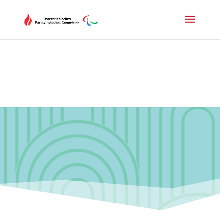
Drücken Sie Alt+M um das Hauptmenü zu öffnen oder Escape um e