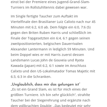
einst bei der Premiere eines Jugend-Grand-Slam-
Turniers im Rollstuhltennis dabei gewesen war.
Im Single fertigte Taucher zum Auftakt im
Viertelfinale den Brasilianer Luiz Calixto nach nur 45
Minuten mit 6:2, 6:0 ab. Dem folgte ein 6:0, 7:6 (5)
gegen den Briten Ruben Harris und schließlich im
Finale der Topgesetzten ein 6:4, 6:1 gegen seinen
zweitpositionierten, belgischen Dauerrivalen
Alexander Lantermann in lediglich 59 Minuten. Und
beim Doppel wies er mit Harris zuerst dessen
Landsmann Lucas John de Gouveia und Ryota
Kawada (Japan) mit 6:2, 6:1 sowie im Anschluss
Calixto und den US-Lokalmatador Tomas Majetic mit
6:3, 6:3 in die Schranken.
„Unglaublich, dass mir das gelungen ist“
„Es ist ein Grand Slam, es ist für mich eines der
größten Turniere. Ich bin sehr glücklich“, strahlte
Taucher bei der Siegerehrung und ergänzte nach
dem vollbrachten Double: „Das bedeutet mir sehr