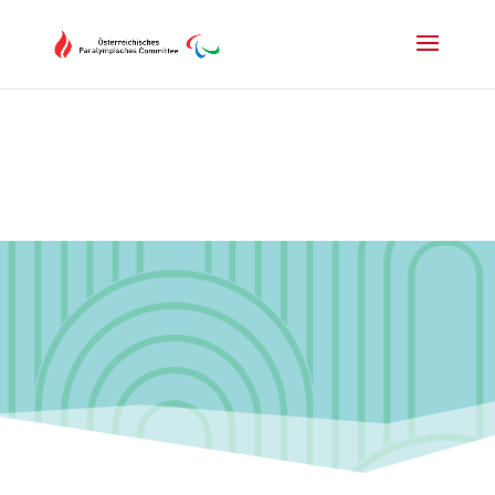
Drücken Sie Alt+M um das Hauptmenü zu öffnen oder Escape um e