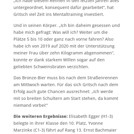
„Ich habe diesem Rennen in den letzten Jahren alles
untergeordnet, konsequent dafür gearbeitet“, hat
Gritsch viel Zeit ins Mentaltraining investiert.
Und in seinen Körper. „Ich bin daheim gesessen und
habe mich gefragt: Was will ich? Weiter um die
Plätze 5 bis 10 oder ganz nach vorne fahren? Also
habe ich von 2019 auf 2020 mit der Unterstützung
meiner Frau über zehn Kilogramm abgenommen“,
konnte er dank starkem Willen sogar auf den
geliebten Schweinsbraten verzichten.
Das Bronze-Bier muss bis nach dem Straßenrennen
am Mittwoch warten. Für das sich Gritsch nach dem
Erfolg auch gute Chancen ausrechnet: „Ich werde
mit so breiten Schultern am Start stehen, da kommt
niemand vorbei!“
Die weiteren Ergebnisse:
Elisabeth Egger (H1-3)
belegte in ihrer Klasse den 10. Platz, Yvonne
Marzinke (C1-3) fährt auf Rang 13. Ernst Bachmaier