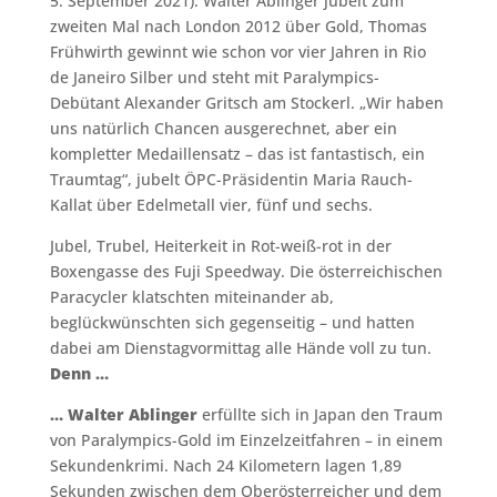
5. September 2021). Walter Ablinger jubelt zum
zweiten Mal nach London 2012 über Gold, Thomas
Frühwirth gewinnt wie schon vor vier Jahren in Rio
de Janeiro Silber und steht mit Paralympics-
Debütant Alexander Gritsch am Stockerl. „Wir haben
uns natürlich Chancen ausgerechnet, aber ein
kompletter Medaillensatz – das ist fantastisch, ein
Traumtag“, jubelt ÖPC-Präsidentin Maria Rauch-
Kallat über Edelmetall vier, fünf und sechs.
Jubel, Trubel, Heiterkeit in Rot-weiß-rot in der
Boxengasse des Fuji Speedway. Die österreichischen
Paracycler klatschten miteinander ab,
beglückwünschten sich gegenseitig – und hatten
dabei am Dienstagvormittag alle Hände voll zu tun.
Denn …
… Walter Ablinger
erfüllte sich in Japan den Traum
von Paralympics-Gold im Einzelzeitfahren – in einem
Sekundenkrimi. Nach 24 Kilometern lagen 1,89
Sekunden zwischen dem Oberösterreicher und dem