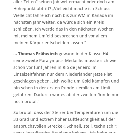
aller Zeiten“ seinen Job weitermacht oder doch am
Höhepunkt abtritt? „Vielleicht mache ich Schluss.
Vielleicht fahre ich noch bis zur WM in Kanada im
nächsten Jahr weiter, da würde sich ein Kreis
schließen. Ich werde das in den nächsten Wochen
mit meinem Umfeld besprechen und vor allem
meinen Körper entscheiden lassen.“
… Thomas Frühwirth
gewann in der Klasse H4
seine zweite Paralympics-Medaille, musste sich wie
schon vor fünf Jahren in Rio de Janeiro im
Einzelzeitfahren nur dem Niederländer Jetze Plat
geschlagen geben. „Ich wollte um Gold kämpfen und
bin schon in der ersten Runde ziemlich am Limit
gefahren. Dadurch war es ab der zweiten Runde nur
noch brutal.“
So brutal, dass der Steirer bei Temperaturen um die
33 Grad und extrem hoher Luftfeuchtigkeit auf der
anspruchsvollen Strecke („Schnell, steil, technisch!“)
sogar koordinative Probleme bekam. „Ich habe nur