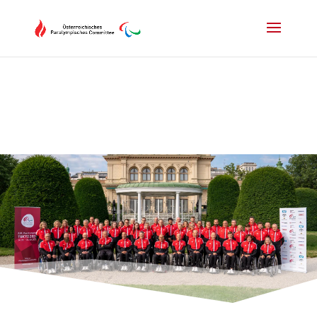
Drücken Sie Alt+M um das Hauptmenü zu öffnen oder Escape um e