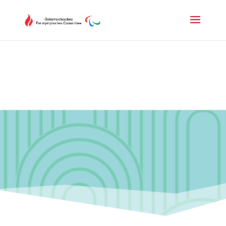
Drücken Sie Alt+M um das Hauptmenü zu öffnen oder Escape um e