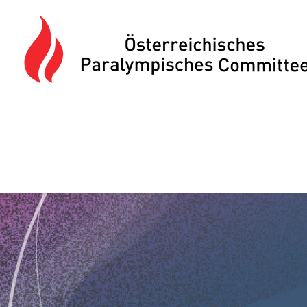
Drücken Sie Alt+M um das Hauptmenü zu öffnen oder Escape um e