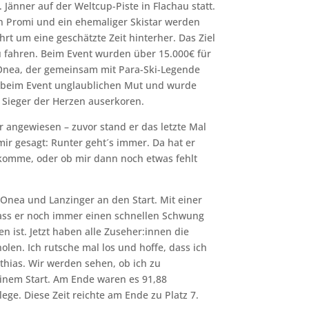
Jänner auf der Weltcup-Piste in Flachau statt.
Ein Promi und ein ehemaliger Skistar werden
hrt um eine geschätzte Zeit hinterher. Das Ziel
 zu fahren. Beim Event wurden über 15.000€ für
Onea, der gemeinsam mit Para-Ski-Legende
s beim Event unglaublichen Mut und wurde
 Sieger der Herzen auserkoren.
r angewiesen – zuvor stand er das letzte Mal
 mir gesagt: Runter geht´s immer. Da hat er
ankomme, oder ob mir dann noch etwas fehlt
Onea und Lanzinger an den Start. Mit einer
dass er noch immer einen schnellen Schwung
n ist. Jetzt haben alle Zuseher:innen die
olen. Ich rutsche mal los und hoffe, dass ich
hias. Wir werden sehen, ob ich zu
seinem Start. Am Ende waren es 91,88
lege. Diese Zeit reichte am Ende zu Platz 7.