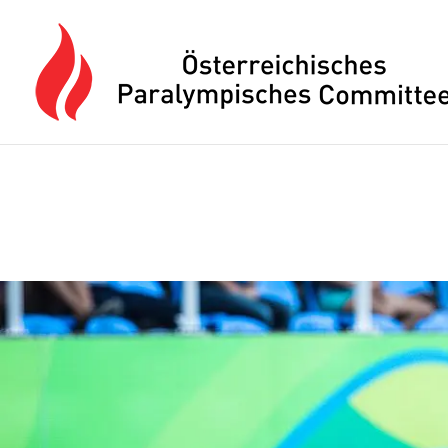
Drücken Sie Alt+M um das Hauptmenü zu öffnen oder Escape um e