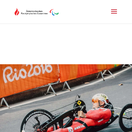
Drücken Sie Alt+M um das Hauptmenü zu öffnen oder Escape um e