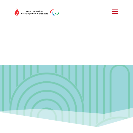
Drücken Sie Alt+M um das Hauptmenü zu öffnen oder Escape um e