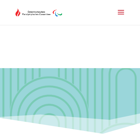
Drücken Sie Alt+M um das Hauptmenü zu öffnen oder Escape um e