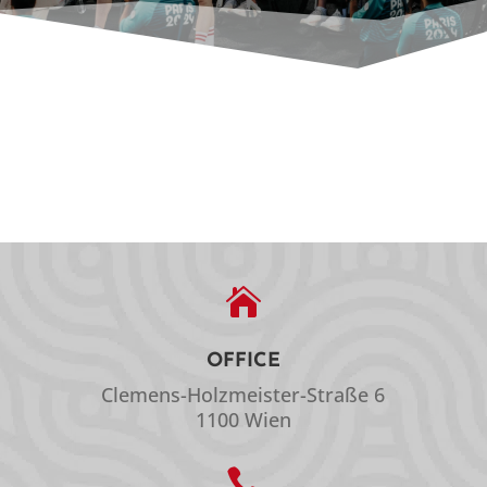

OFFICE
Clemens-Holzmeister-Straße 6
1100 Wien
