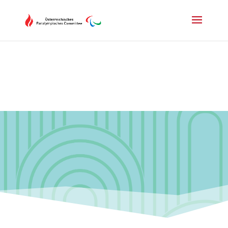
Drücken Sie Alt+M um das Hauptmenü zu öffnen oder Escape um e