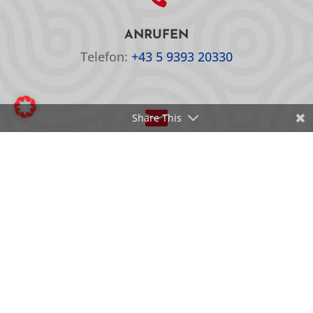
ANRUFEN
Telefon:
+43 5 9393 20330

Share This
EMAIL
E-Mail:
office@oepc.at
© 2026 Österreichisches Paralympisches Committee |
Website by
MAD NICE
|
Barrierefreiheitserklärung
|
Cookie-Einstellungen