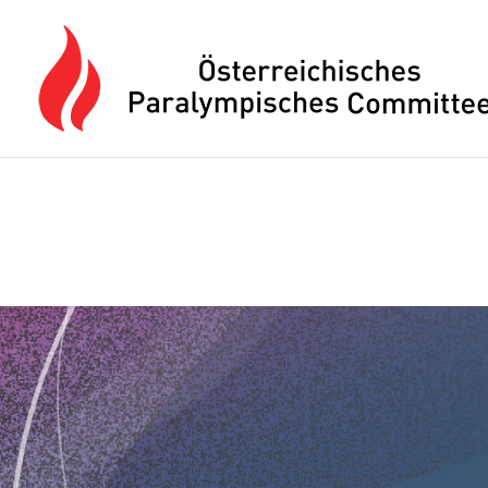
Drücken Sie Alt+M um das Hauptmenü zu öffnen oder Escape um e