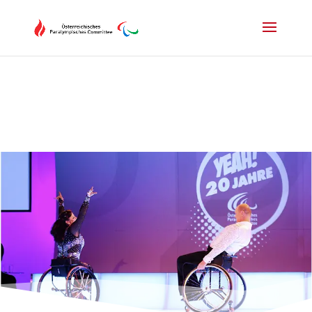
Drücken Sie Alt+M um das Hauptmenü zu öffnen oder Escape um e