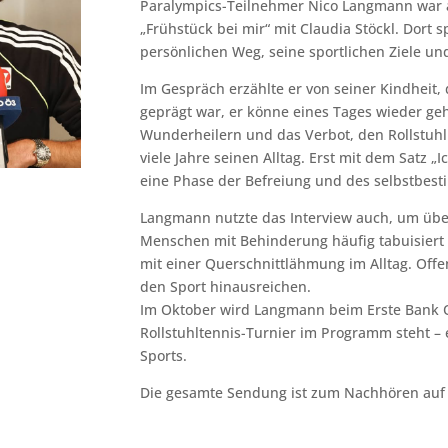
Paralympics-Teilnehmer Nico Langmann war 
„Frühstück bei mir“ mit Claudia Stöckl. Dort 
persönlichen Weg, seine sportlichen Ziele und 
Im Gespräch erzählte er von seiner Kindheit, 
geprägt war, er könne eines Tages wieder geh
Wunderheilern und das Verbot, den Rollstuh
viele Jahre seinen Alltag. Erst mit dem Satz „
eine Phase der Befreiung und des selbstbes
Langmann nutzte das Interview auch, um übe
Menschen mit Behinderung häufig tabuisiert
mit einer Querschnittlähmung im Alltag. Offen
den Sport hinausreichen.
Im Oktober wird Langmann beim Erste Bank O
Rollstuhltennis-Turnier im Programm steht – ei
Sports.
Die gesamte Sendung ist zum Nachhören au