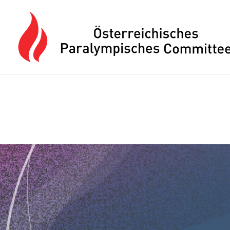
Drücken Sie Alt+M um das Hauptmenü zu öffnen oder Escape um e