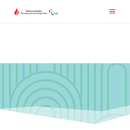
Drücken Sie Alt+M um das Hauptmenü zu öffnen oder Escape um e