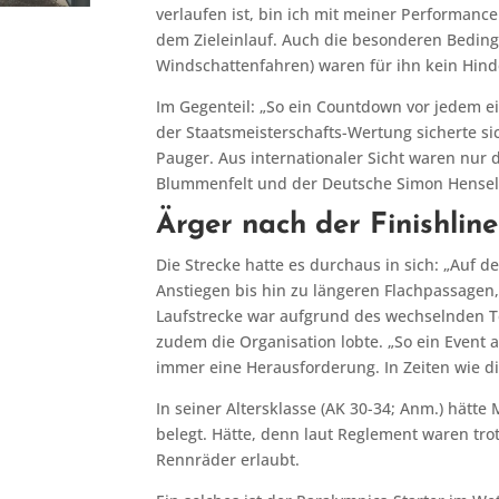
verlaufen ist, bin ich mit meiner Performance
dem Zieleinlauf. Auch die besonderen Bedingu
Windschattenfahren) waren für ihn kein Hind
Im Gegenteil: „So ein Countdown vor jedem ei
der Staatsmeisterschafts-Wertung sicherte si
Pauger. Aus internationaler Sicht waren nur d
Blummenfelt und der Deutsche Simon Henselei
Ärger nach der Finishline
Die Strecke hatte es durchaus in sich: „Auf d
Anstiegen bis hin zu längeren Flachpassagen
Laufstrecke war aufgrund des wechselnden Te
zudem die Organisation lobte. „So ein Event au
immer eine Herausforderung. In Zeiten wie d
In seiner Altersklasse (AK 30-34; Anm.) hätte
belegt. Hätte, denn laut Reglement waren tr
Rennräder erlaubt.