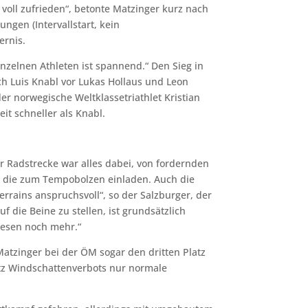
 voll zufrieden“, betonte Matzinger kurz nach
ngen (Intervallstart, kein
ernis.
nzelnen Athleten ist spannend.“ Den Sieg in
ch Luis Knabl vor Lukas Hollaus und Leon
er norwegische Weltklassetriathlet Kristian
t schneller als Knabl.
er Radstrecke war alles dabei, von fordernden
, die zum Tempobolzen einladen. Auch die
rrains anspruchsvoll“, so der Salzburger, der
f die Beine zu stellen, ist grundsätzlich
iesen noch mehr.“
 Matzinger bei der ÖM sogar den dritten Platz
otz Windschattenverbots nur normale