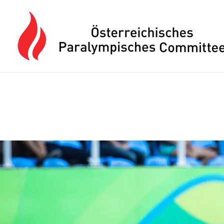
Drücken Sie Alt+M um das Hauptmenü zu öffnen oder Escape um e