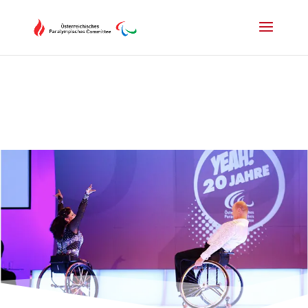
Drücken Sie Alt+M um das Hauptmenü zu öffnen oder Escape um e