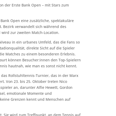
ion der Erste Bank Open – mit Stars zum
ank Open eine zusätzliche, spektakuläre
3. Bezirk verwandelt sich während des
d wird zur zweiten Match-Location.
Niveau in ein urbanes Umfeld, das die Fans so
adionqualität, direkte Sicht auf die Spieler
die Matches zu einem besonderen Erlebnis.
 Court können Besucher:innen den Top-Spielern
nnis hautnah, wie man es sonst nicht kennt.
das Rollstuhltennis-Turnier, das in der Marx
rt. Von 23. bis 25. Oktober treten Nico
spieler an, darunter Alfie Hewett, Gordon
hsel, emotionale Momente und
s keine Grenzen kennt und Menschen auf
rt. Sie wird zum Treffpunkt, an dem Tennis auf