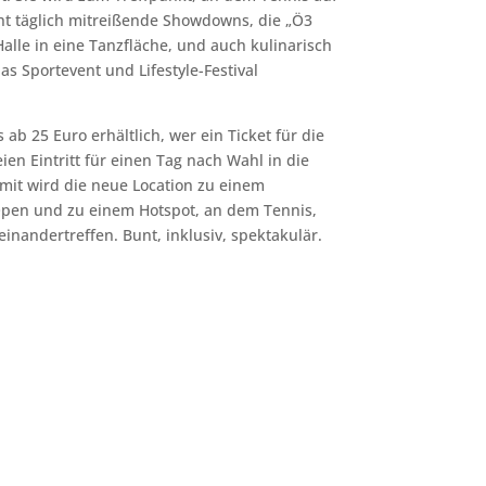
icht täglich mitreißende Showdowns, die
„
Ö3
alle in eine Tanzfl
äche, und auch kulinarisch
s Sportevent und Lifestyle-Festival
 ab 25 Euro erhältlich, wer ein Ticket für die
eien Eintritt für einen Tag nach Wahl in die
amit wird die neue Location zu einem
Open und zu einem Hotspot, an dem Tennis,
nandertreffen. Bunt, inklusiv, spektakulär.