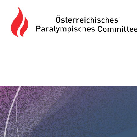
Drücken Sie Alt+M um das Hauptmenü zu öffnen oder Escape um e