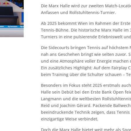
Die Marx Halle wird zur zweiten Match-Locat
Anfassen und Rollstuhltennis-Turnier.
Ab 2025 bekommt Wien im Rahmen der Erste B
Tennis-Bühne. Die historische Marx Halle im 
Turniers in eine pulsierende Erlebniswelt un
Die Sidecourts bringen Tennis auf höchstem 
nah ans Geschehen bringt wie selten zuvor. St
und eine Atmosphäre voller Energie machen 
Ein zusätzliches Highlight: Auf dem Fairplay
beim Training über die Schulter schauen
– Te
Besonders im Fokus steht 2025 erstmals auch 
Halle sein Deb
üt bei den Erste Bank Open feie
Langmann und die weltbesten Rollstuhltennis
Reid und Joachim Gérard. Packende Ballwec
beeindruckende Technik zeigen, dass Tenni
einzigartige Weise verbindet.
Doch die Marx Halle bietet weit mehr als Spo