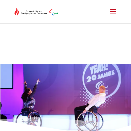
Drücken Sie Alt+M um das Hauptmenü zu öffnen oder Escape um e