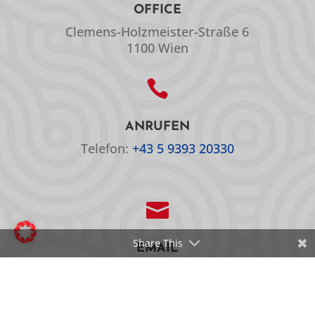
OFFICE
Clemens-Holzmeister-Straße 6
1100 Wien

ANRUFEN
Telefon:
+43 5 9393 20330

Share This
EMAIL
E-Mail:
office@oepc.at