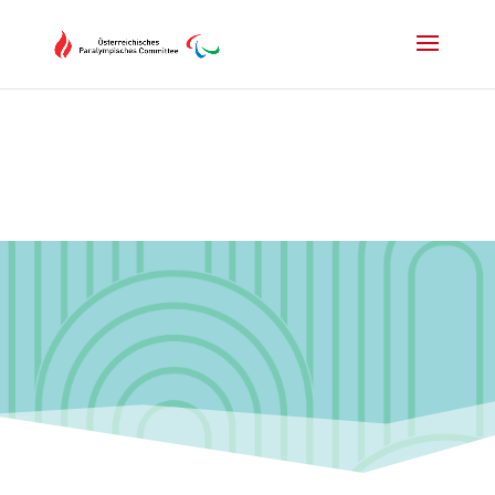
Drücken Sie Alt+M um das Hauptmenü zu öffnen oder Escape um e