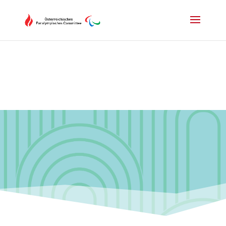
Drücken Sie Alt+M um das Hauptmenü zu öffnen oder Escape um e