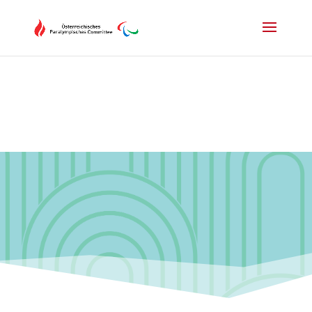
Drücken Sie Alt+M um das Hauptmenü zu öffnen oder Escape um e