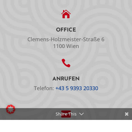

OFFICE
Clemens-Holzmeister-Straße 6
1100 Wien

ANRUFEN
Telefon:
+43 5 9393 20330

Share This
EMAIL