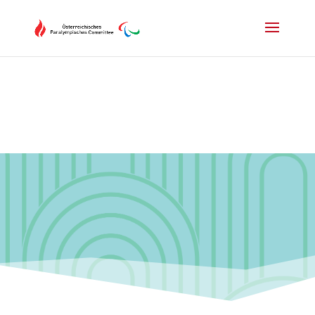
Drücken Sie Alt+M um das Hauptmenü zu öffnen oder Escape um e