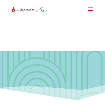
Drücken Sie Alt+M um das Hauptmenü zu öffnen oder Escape um e