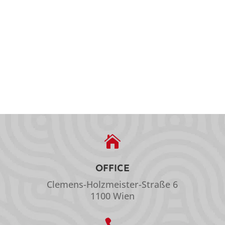

OFFICE
Clemens-Holzmeister-Straße 6
1100 Wien