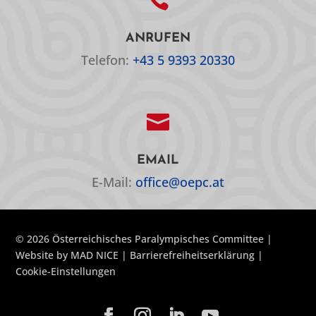

ANRUFEN
Telefon:
+43 5 9393 20330

EMAIL
E-Mail:
office@oepc.at
© 2026 Österreichisches Paralympisches Committee |
Website by
MAD NICE
|
Barrierefreiheitserklärung
|
Cookie-Einstellungen