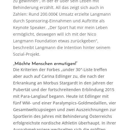
zu gewinnen“, in der er über sein Leben mit
Behinderung erzählt. All das zeigt sich auch in
Zahlen: Rund 200.000€ Umsatz erzielte Langmann
durch Sponsoring-Einnahmen und Auftritte als
Keynote Speaker. „Der Sport hat mir mein Leben
ermöglicht, deswegen will ich mit der Nico
Langmann Foundation etwas zurückgeben“,
beschreibt Langmann die Intention hinter seinem
Sozial-Projekt.
„Möchte Menschen ermutigen!“
Die Kriterien der Forbes „under 30″-Liste treffen
aber auch auf Carina Edlinger zu, die nach der
Erkrankung an Morbus Stargardt in den Jahren der
Pubertät und der fortschreitenden Erblindung 2015
mit Para-Langlauf begann. Heute ist Edlinger mit
fünf WM- und einer Paralympics-Goldmedaillen, vier
Gesamtweltcupsiegen und zwei Auszeichnungen zur
Sportlerin des Jahres mit Behinderung Österreichs
erfolgreichste nordische Athletin überhaupt. In ihrer
Ausnahmekarriere wechselten sich die größten