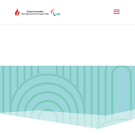
Drücken Sie Alt+M um das Hauptmenü zu öffnen oder Escape um e