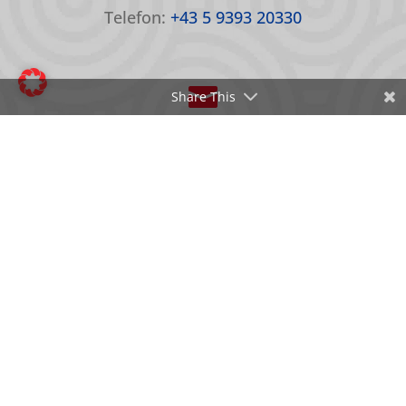
Telefon:
+43 5 9393 20330

Share This
EMAIL
E-Mail:
office@oepc.at
© 2026 Österreichisches Paralympisches Committee |
Website by
MAD NICE
|
Barrierefreiheitserklärung
|
Cookie-Einstellungen