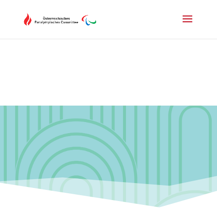
Drücken Sie Alt+M um das Hauptmenü zu öffnen oder Escape um e