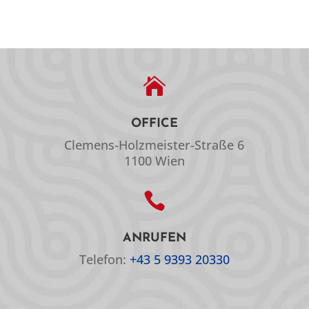

OFFICE
Clemens-Holzmeister-Straße 6
1100 Wien

ANRUFEN
Telefon:
+43 5 9393 20330