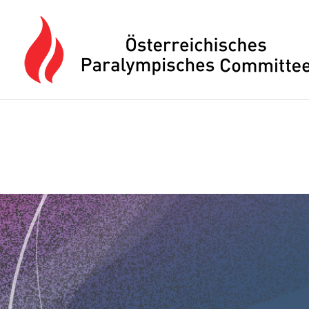
Drücken Sie Alt+M um das Hauptmenü zu öffnen oder Escape um e