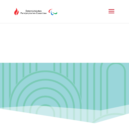
Drücken Sie Alt+M um das Hauptmenü zu öffnen oder Escape um e