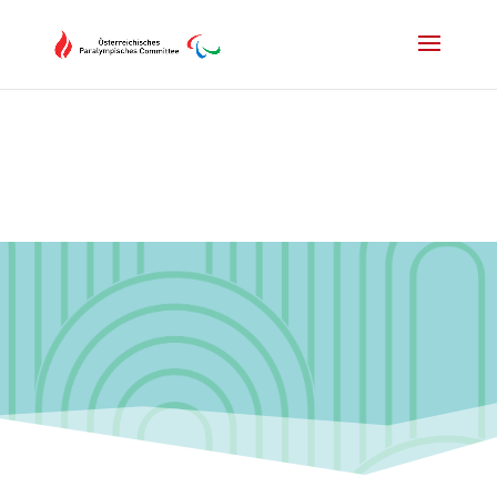
Drücken Sie Alt+M um das Hauptmenü zu öffnen oder Escape um e