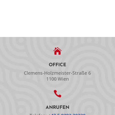

OFFICE
Clemens-Holzmeister-Straße 6
1100 Wien

ANRUFEN