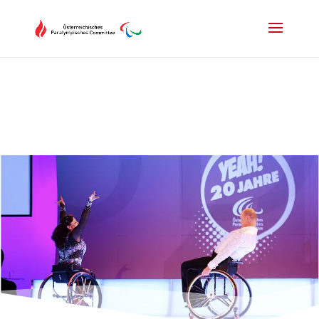
Drücken Sie Alt+M um das Hauptmenü zu öffnen oder Escape um e