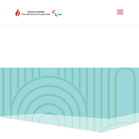
Drücken Sie Alt+M um das Hauptmenü zu öffnen oder Escape um e