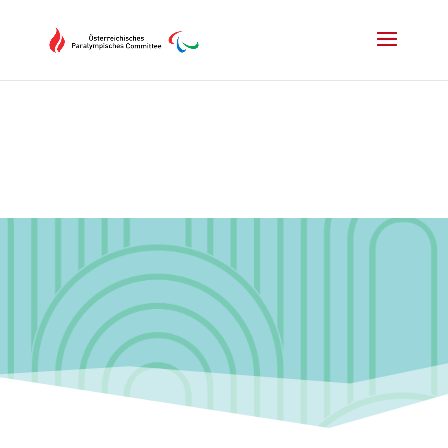
Drücken Sie Alt+M um das Hauptmenü zu öffnen oder Escape um e