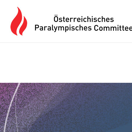
Drücken Sie Alt+M um das Hauptmenü zu öffnen oder Escape um e