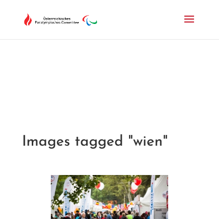
Drücken Sie Alt+M um das Hauptmenü zu öffnen oder Escape um e
Images tagged "wien"