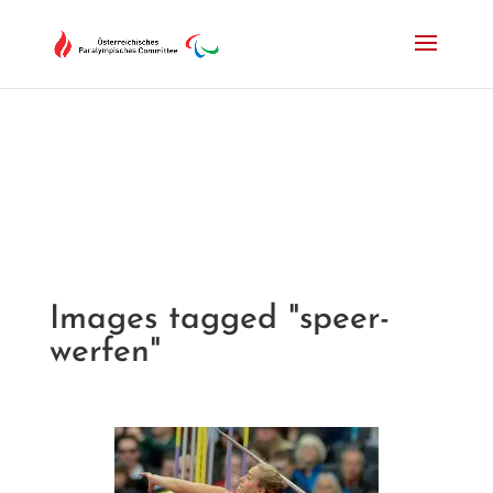
Drücken Sie Alt+M um das Hauptmenü zu öffnen oder Escape um e
Images tagged "speer-
werfen"