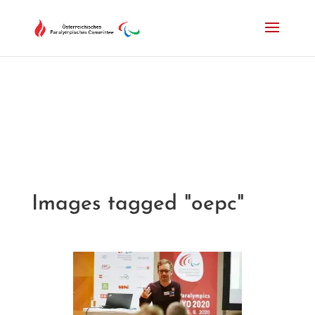
Drücken Sie Alt+M um das Hauptmenü zu öffnen oder Escape um e
Images tagged "oepc"